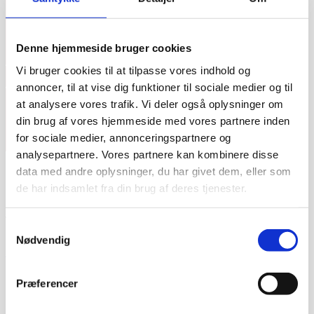
Denne hjemmeside bruger cookies
Vi bruger cookies til at tilpasse vores indhold og
annoncer, til at vise dig funktioner til sociale medier og til
at analysere vores trafik. Vi deler også oplysninger om
Priser
din brug af vores hjemmeside med vores partnere inden
Online booking
for sociale medier, annonceringspartnere og
Kontakt
analysepartnere. Vores partnere kan kombinere disse
Klinik Velvære – Zoneterapi og massage i
data med andre oplysninger, du har givet dem, eller som
de har indsamlet fra din brug af deres tjenester.
Odense
Velkommen til min kliniks hjemmeside. Her kan du læse
Samtykkevalg
om mig, de ydelser jeg tilbyder, og bestille tid via
online
Nødvendig
booking
.
Registreret Alternativ Behandler
Præferencer
Jeg er godkendt som Registreret Alternativ Behandler